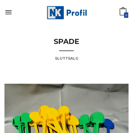
Gå
til
innholdet
0
SPADE
SLUTTSALG