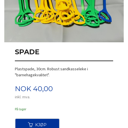
SPADE
Plastspade, 30cm. Robust sandkasseleke i
"barnehagekvalitet".
Pris
NOK
40,00
inkl. mva.
På lager
KJØP