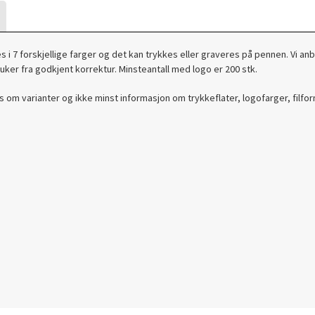
 i 7 forskjellige farger og det kan trykkes eller graveres på pennen. Vi a
uker fra godkjent korrektur. Minsteantall med logo er 200 stk.
s om varianter og ikke minst informasjon om trykkeflater, logofarger, filfor