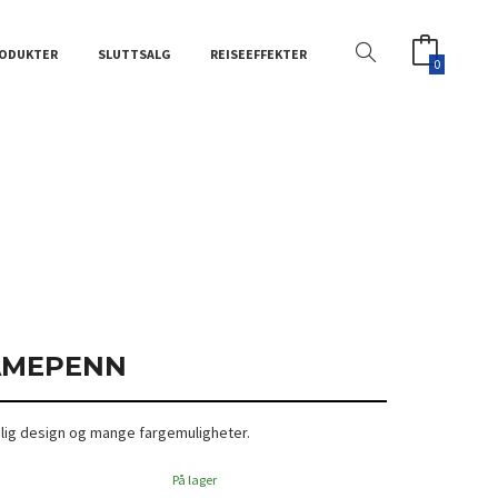
ODUKTER
SLUTTSALG
REISEEFFEKTER
0
AMEPENN
elig design og mange fargemuligheter.
På lager