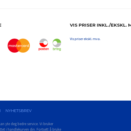
E
VIS PRISER INKL./EKSKL. 
Vis priser ekskl. mva.
N
NYHETSBREV
an yte deg bedre service. Vi bruker
tet i handlekurven din. Fortsett å bruke