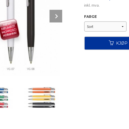
inkl. mva.
Next
FARGE
KJØP