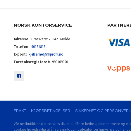
NORSK KONTORSERVICE
PARTNER
Adresse:
Grasskaret 7, 6429 Molde
Telefon:
90191819
E-post:
kjell.arne@nkprofil.no
Foretaksregisteret:
990169020
FRAKT
KJØPSBETINGELSER
SIKKERHET OG PERSONVER
Vår nettbutikk bruker cookies slik at du får en bedre kjøpsopplevelse og vi k
cookies hovedsaklig til å lagre innloggingsdetaljer og huske hva du har put