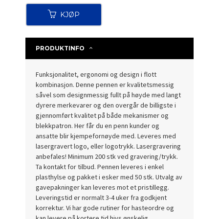
KJØP
PRODUKTINFO
Funksjonalitet, ergonomi og design i flott
kombinasjon. Denne pennen er kvalitetsmessig
såvel som designmessig fullt på høyde med langt
dyrere merkevarer og den overgår de billigste i
gjennomført kvalitet på både mekanismer og
blekkpatron. Her får du en penn kunder og
ansatte blir kjempefornøyde med. Leveres med
lasergravert logo, eller logotrykk. Lasergravering
anbefales! Minimum 200 stk ved gravering/trykk.
Ta kontakt for tilbud. Pennen leveres i enkel
plasthylse og pakket i esker med 50 stk. Utvalg av
gavepakninger kan leveres mot et pristillegg.
Leveringstid er normalt 3-4 uker fra godkjent
korrektur. Vi har gode rutiner for hasteordre og
kan levere på kortere tid hivs ønskelig.