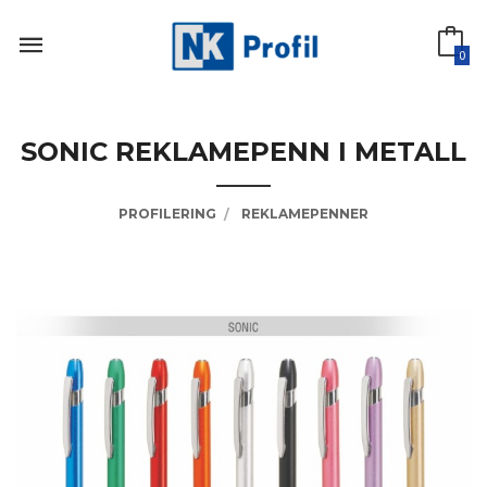
Gå
til
innholdet
0
SONIC REKLAMEPENN I METALL
PROFILERING
REKLAMEPENNER