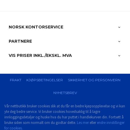
NORSK KONTORSERVICE
PARTNERE
VIS PRISER INKL./EKSKL. MVA
FRAKT
KJØPSBETINGELSER
SIKKERHET OG PERSONVERN
NYHETSBREV
Vår nettbutikk bruker cookies slik at du får en bedre kjøpsopplevelse og vi kan
yte deg bedre service. Vi bruker cookies hovedsaklig til å lagre
innloggingsdetaljer og huske hva du har puttet i handlekurven din. Fortsett å
bruke siden som normalt om du godtar dette.
Les mer
eller
endre innstillinger
for cookies.