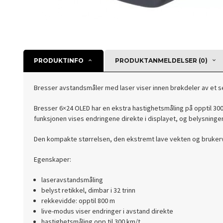
PRODUKTINFO
PRODUKTANMELDELSER (0)
Bresser avstandsmåler med laser viser innen brøkdeler av et se
Bresser 6×24 OLED har en ekstra hastighetsmåling på opptil 300
funksjonen vises endringene direkte i displayet, og belysningen
Den kompakte størrelsen, den ekstremt lave vekten og brukervenn
Egenskaper:
laseravstandsmåling
belyst retikkel, dimbar i 32 trinn
rekkevidde: opptil 800 m
live-modus viser endringer i avstand direkte
hastighetsmåling opp til 300 km/t