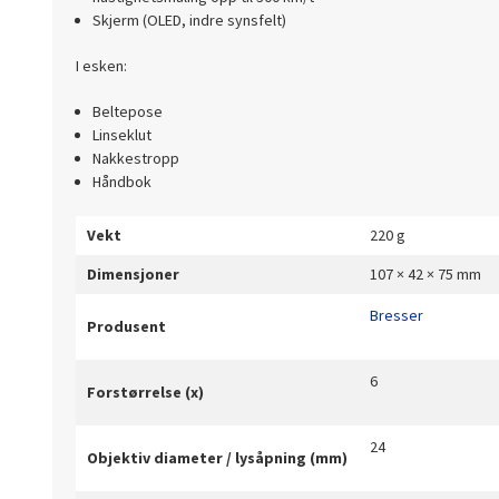
Skjerm (OLED, indre synsfelt)
I esken:
Beltepose
Linseklut
Nakkestropp
Håndbok
Vekt
220 g
Dimensjoner
107 × 42 × 75 mm
Bresser
Produsent
6
Forstørrelse (x)
24
Objektiv diameter / lysåpning (mm)