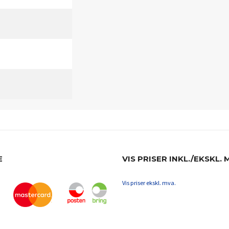
E
VIS PRISER INKL./EKSKL. 
Vis priser ekskl. mva.