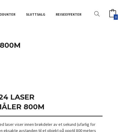
ODUKTER
SLUTTSALG
REISEEFFEKTER
0
 800M
24 LASER
ÅLER 800M
 laser viser innen brøkdeler av et sekund (ufarlig for
 eksakte avstanden til et objekt på opptil 800 meters