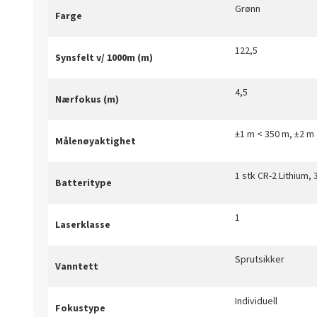
Grønn
Farge
122,5
Synsfelt v/ 1000m (m)
4,5
Nærfokus (m)
±1 m < 350 m, ±2 m
Målenøyaktighet
1 stk CR-2 Lithium, 
Batteritype
1
Laserklasse
Sprutsikker
Vanntett
Individuell
Fokustype