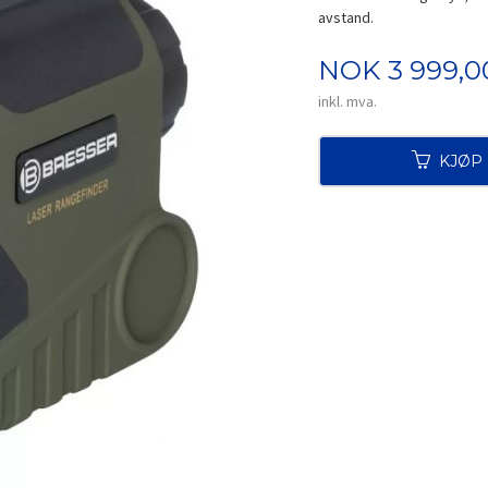
avstand.
Pris
NOK
3 999,0
inkl. mva.
KJØP