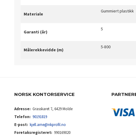
Gummiert plastikk
Materiale
5
Garanti (år)
5-800
Målerekkevidde (m)
NORSK KONTORSERVICE
PARTNER
Adresse:
Grasskaret 7, 6429 Molde
Telefon:
90191819
E-post:
kjell.arne@nkprofil.no
Foretaksregisteret:
990169020