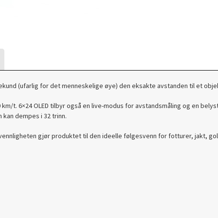
kund (ufarlig for det menneskelige øye) den eksakte avstanden til et obje
 km/t. 6×24 OLED tilbyr også en live-modus for avstandsmåling og en belyst 
 kan dempes i 32 trinn.
ligheten gjør produktet til den ideelle følgesvenn for fotturer, jakt, golf