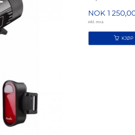
Pris
NOK
1 250,0
inkl. mva.
KJØP