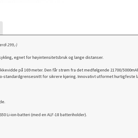
rdi 299,-)
ssykling, egnet for høyintensitetsbruk og lange distanser.
ekkevidde på 169 meter. Den får strøm fra det medfølgende 21700/5000mAh-
tandardgrensesnitt for sikrere kjøring. Innovativt utformet hurtigfeste lar
de.
50 Li-ion-batteri (med en ALF-18 batteriholder).