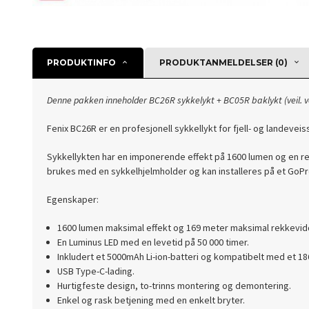
PRODUKTINFO
PRODUKTANMELDELSER (0)
Denne pakken inneholder BC26R sykkelykt + BC05R baklykt (veil. ve
Fenix BC26R er en profesjonell sykkellykt for fjell- og landevei
Sykkellykten har en imponerende effekt på 1600 lumen og en r
brukes med en sykkelhjelmholder og kan installeres på et GoPro-s
Egenskaper:
1600 lumen maksimal effekt og 169 meter maksimal rekkevid
En Luminus LED med en levetid på 50 000 timer.
Inkludert et 5000mAh Li-ion-batteri og kompatibelt med et 186
USB Type-C-lading.
Hurtigfeste design, to-trinns montering og demontering.
Enkel og rask betjening med en enkelt bryter.