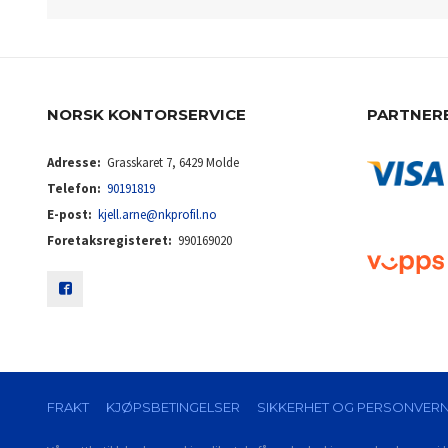
NORSK KONTORSERVICE
PARTNER
Adresse:
Grasskaret 7, 6429 Molde
Telefon:
90191819
E-post:
kjell.arne@nkprofil.no
Foretaksregisteret:
990169020
FRAKT
KJØPSBETINGELSER
SIKKERHET OG PERSONVER