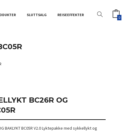
ODUKTER
SLUTTSALG
REISEEFFEKTER
0
BC05R
R
ELLYKT BC26R OG
C05R
OG BAKLYKT BC05R V2.0 Lyktepakke med sykkellykt og