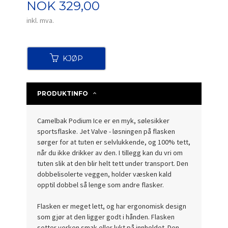
Pris
NOK
329,00
inkl. mva.
KJØP
PRODUKTINFO
Camelbak Podium Ice er en myk, sølesikker
sportsflaske. Jet Valve - løsningen på flasken
sørger for at tuten er selvlukkende, og 100% tett,
når du ikke drikker av den. I tillegg kan du vri om
tuten slik at den blir helt tett under transport. Den
dobbelisolerte veggen, holder væsken kald
opptil dobbel så lenge som andre flasker.
Flasken er meget lett, og har ergonomisk design
som gjør at den ligger godt i hånden. Flasken
setter verken smak eller lukt på innholdet. Den