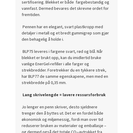
sertifisering. Blekket er både fargebestandig og
vannfast. Dermed bevares det skrevne ordet for
fremtiden.
Pennen har en elegant, svart plastkropp med
detaljer i metall og et bredt gummigrep som gjør
den behagelig å holde i.
BLP75 leveres i fargene svart, rød og blå. Når
blekket er brukt opp, kan du imidlertid bruke
vanlige EnerGel-refiller i alle farger og
strekbredder. Foretrekker du en tykkere strek,
har BLP77 de samme egenskapene, men med en
strekbredde på 0,35 mm.
Lang skrivelengde = lavere ressursforbruk
Jo lenger en penn skriver, desto sjeldnere
trenger den å byttes ut. Det er en fordel både
økonomisk og miljømessig, fordi man over tid
reduserer bruken av materialer og emballasje –
og dermed også det totale CO₂-avtrykket fra