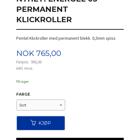
PERMANENT
KLICKROLLER
Pentel Klickroller med permanent blekk. 0,5mm spiss
Tilbud
NOK
765,00
Førpris:
900,00
Rabatt
inkl. mva.
På lager
FARGE
KJØP