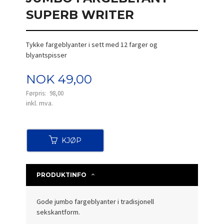
SUPERB WRITER
Tykke fargeblyanter i sett med 12 farger og
blyantspisser
Tilbud
NOK
49,00
Førpris:
98,00
Rabatt
inkl. mva.
KJØP
PRODUKTINFO
Gode jumbo fargeblyanter i tradisjonell
sekskantform.