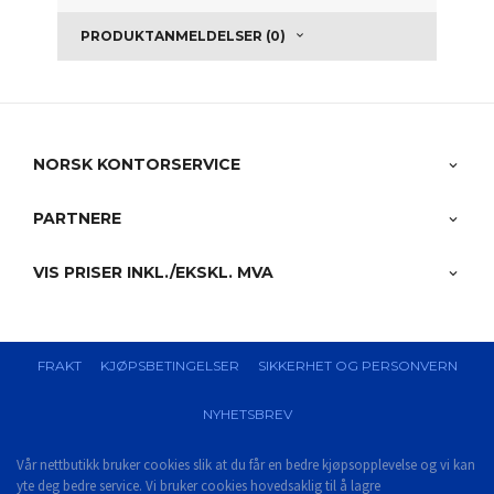
PRODUKTANMELDELSER (0)
NORSK KONTORSERVICE
PARTNERE
VIS PRISER INKL./EKSKL. MVA
FRAKT
KJØPSBETINGELSER
SIKKERHET OG PERSONVERN
NYHETSBREV
Vår nettbutikk bruker cookies slik at du får en bedre kjøpsopplevelse og vi kan
yte deg bedre service. Vi bruker cookies hovedsaklig til å lagre