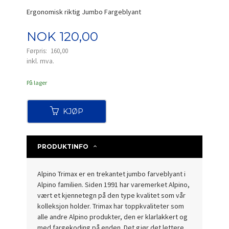
Ergonomisk riktig Jumbo Fargeblyant
Tilbud
NOK
120,00
Førpris:
160,00
Rabatt
inkl. mva.
På lager
KJØP
PRODUKTINFO
Alpino Trimax er en trekantet jumbo farveblyant i
Alpino familien. Siden 1991 har varemerket Alpino,
vært et kjennetegn på den type kvalitet som vår
kolleksjon holder. Trimax har toppkvaliteter som
alle andre Alpino produkter, den er klarlakkert og
med fargekoding på enden. Det gjør det lettere